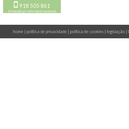
918 505 861
(chamada p/ rede móvel nacional)
home
política de privacidade
|
política de cookies
|
legislação
|
|