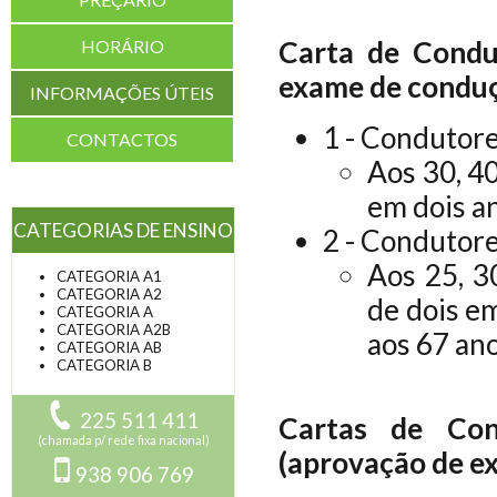
Carta de Condu
HORÁRIO
exame de conduç
INFORMAÇÕES ÚTEIS
1 - Condutore
CONTACTOS
Aos 30, 40
em dois a
CATEGORIAS DE ENSINO
2 - Condutore
Aos 25, 30
CATEGORIA A1
CATEGORIA A2
de dois e
CATEGORIA A
CATEGORIA A2B
aos 67 ano
CATEGORIA AB
CATEGORIA B
225 511 411
Cartas de Con
(chamada p/ rede fixa nacional)
(aprovação de e
938 906 769