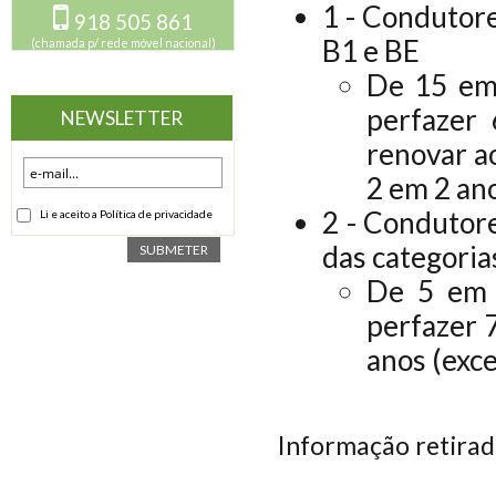
1 - Condutore
918 505 861
B1 e BE
(chamada p/ rede móvel nacional)
De 15 em 
perfazer 
NEWSLETTER
renovar ao
2 em 2 an
2 - Condutore
Li e aceito a Política de privacidade
das categori
SUBMETER
De 5 em 5
perfazer 
anos (exce
Informação retirad