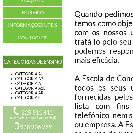
Quando pedimos 
HORÁRIO
temos como obje
INFORMAÇÕES ÚTEIS
com os nossos u
CONTACTOS
tratá-lo pelo se
podemos respon
mais eficácia.
CATEGORIAS DE ENSINO
CATEGORIA A1
A Escola de Cond
CATEGORIA A2
CATEGORIA A
todos os seus u
CATEGORIA A2B
CATEGORIA AB
fornecidas pelo
CATEGORIA B
lista com fins
225 511 411
telefónico, nem 
(chamada p/ rede fixa nacional)
ou empresa. A E
938 906 769