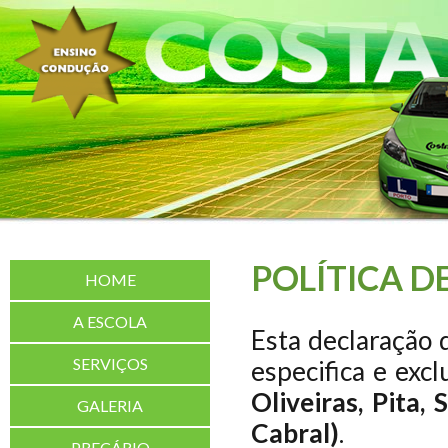
POLÍTICA D
HOME
A ESCOLA
Esta declaração 
SERVIÇOS
especifica e exc
Oliveiras, Pita,
GALERIA
Cabral)
.
PREÇÁRIO