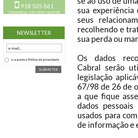
se ao uso de uma
918 505 861
sua experiência 
(chamada p/ rede móvel nacional)
seus relaciona
recolhendo e tra
NEWSLETTER
sua perda ou man
Os dados reco
Li e aceito a Política de privacidade
Cabral serão u
SUBMETER
legislação aplic
67/98 de 26 de o
a que fique ass
dados pessoais
usados para comu
de informação e 